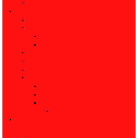
EPOS
Produktkategorien
Schnurgebunden
Schnurlos
Schnurlos, Bluetooth
Schnurlos, DECT
Konferenzlösungen
PC / Gaming
Software
Zubehör
Anschlusskabel
Verstärker
Adapter
EHS Adapter
Beratung