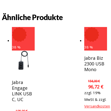
Ähnliche Produkte
38
%
38
%
In Den
Jabra Biz
Warenkorb
2300 USB
Mono
In Den
156,00
€
Jabra
96,72
€
Warenkorb
Engage
zzgl. 19%
LINK USB
C, UC
MwSt & zzgl.
Versandkosten