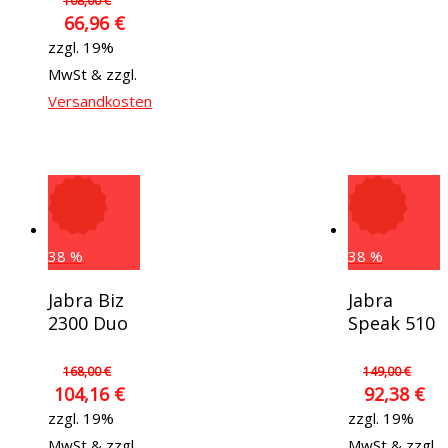
108,00
€
66,96
€
zzgl. 19%
MwSt & zzgl.
Versandkosten
38
%
38
%
In Den
In Den
Jabra Biz
Jabra
Warenkorb
Warenkor
2300 Duo
Speak 510
168,00
€
149,00
€
104,16
€
92,38
€
zzgl. 19%
zzgl. 19%
MwSt & zzgl.
MwSt & zzgl.