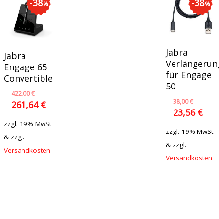
38
38
%
%
In Den
Jabra
In Den
Jabra
Warenkorb
Verlängerun
Warenkorb
Engage 65
für Engage
Convertible
50
422,00
€
38,00
€
261,64
€
23,56
€
zzgl. 19% MwSt
zzgl. 19% MwSt
& zzgl.
& zzgl.
Versandkosten
Versandkosten