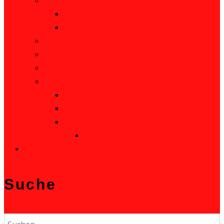
Schnurlos, Bluetooth
Schnurlos, DECT
Konferenzlösungen
PC / Gaming
Software
Zubehör
Anschlusskabel
Verstärker
Adapter
EHS Adapter
Beratung
Suche