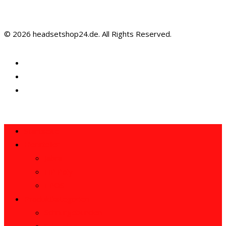
© 2026 headsetshop24.de. All Rights Reserved.
Startseite
Hersteller
Jabra
HP Poly
EPOS
Produktkategorien
Schnurgebunden
Schnurlos