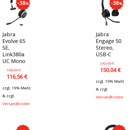
38
38
%
%
In Den
In Den
Jabra
Jabra
Warenkorb
Warenkorb
Evolve 65
Engage 50
SE,
Stereo,
Link380a
USB-C
UC Mono
242,00
€
150,04
€
188,00
€
116,56
€
zzgl. 19% MwSt
zzgl. 19% MwSt
& zzgl.
& zzgl.
Versandkosten
Versandkosten